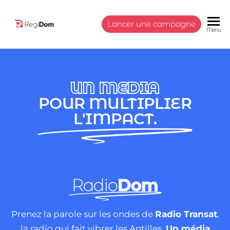
Lancer une campagne
RegiDom
Communiquer
Menu
à travers une
régie présente
en Martinique
et en
UN MEDIA
Guadeloupe
POUR MULTIPLIER
L'IMPACT.
Radio
Dom
Prenez la parole sur les ondes de
Radio Transat
,
la radio qui fait vibrer les Antilles.
Un média