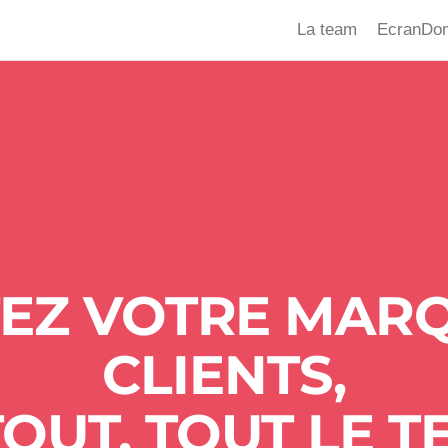
La team
EcranDo
EZ VOTRE MARQ
CLIENTS,
OUT, TOUT LE T