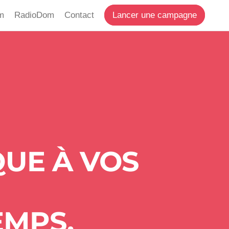
m
RadioDom
Contact
Lancer une campagne
UE À VOS
EMPS.