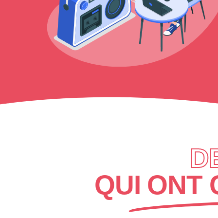
D
QUI ONT 