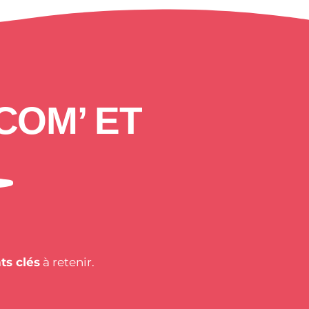
COM’ ET
ts clés
à retenir.