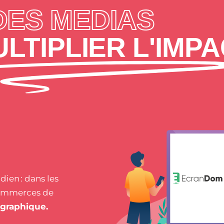
DES MEDIAS
LTIPLIER L'IMPA
ien : dans les
commerces de
ographique.