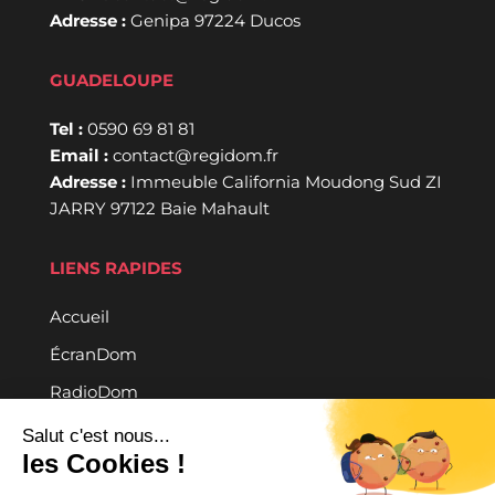
Adresse :
Genipa 97224 Ducos
GUADELOUPE
Tel :
0590 69 81 81
Email :
contact@regidom.fr
Adresse :
Immeuble California Moudong Sud ZI
JARRY 97122 Baie Mahault
LIENS RAPIDES
Accueil
ÉcranDom
RadioDom
Contact
Salut c'est nous...
les Cookies !
RÉSEAUX SOCIAUX