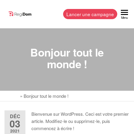
Lancer une campagne
RegiDom
Communiquer
Menu
à travers une
régie présente
en Martinique
et en
Bonjour tout le
Guadeloupe
monde !
Accueil
»
Bonjour tout le monde !
Bienvenue sur WordPress. Ceci est votre premier
DÉC
03
article. Modifiez-le ou supprimez-le, puis
commencez à écrire !
2021