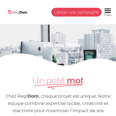
Lancer une campagne
RegiDom
Communiquer
Menu
à travers une
régie présente
en Martinique
et en
Guadeloupe
LA
DREAM TEAM
Un petit
mot
Chez Regi
Dom
, chaque projet est unique. Notre
équipe combine expertise locale, créativité et
réactivité pour maximiser l’impact de vos