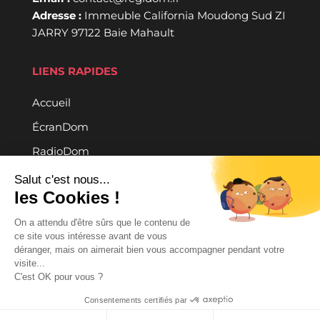
Adresse :
Immeuble California Moudong Sud ZI
JARRY 97122 Baie Mahault
LIENS RAPIDES
Accueil
ÉcranDom
RadioDom
Contact
Salut c'est nous...
les Cookies !
RÉSEAUX SOCIAUX
On a attendu d'être sûrs que le contenu de
ce site vous intéresse avant de vous
déranger, mais on aimerait bien vous accompagner pendant votre
visite...
C'est OK pour vous ?
Consentements certifiés par