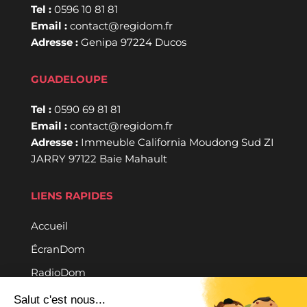
Tel :
0596 10 81 81
Email :
contact@regidom.fr
Adresse :
Genipa 97224 Ducos
GUADELOUPE
Tel :
0590 69 81 81
Email :
contact@regidom.fr
Adresse :
Immeuble California Moudong Sud ZI
JARRY 97122 Baie Mahault
LIENS RAPIDES
Accueil
ÉcranDom
RadioDom
Contact
Salut c'est nous...