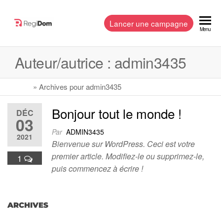
Lancer une campagne
RegiDom
Communiquer
Menu
à travers une
régie présente
Auteur/autrice :
admin3435
en Martinique
et en
Guadeloupe
Accueil
»
Archives pour admin3435
Bonjour tout le monde !
DÉC
03
Par
ADMIN3435
2021
Bienvenue sur WordPress. Ceci est votre
premier article. Modifiez-le ou supprimez-le,
1
puis commencez à écrire !
ARCHIVES