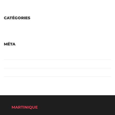
décembre 2021
CATÉGORIES
Non classé
MÉTA
Connexion
Flux des publications
Flux des commentaires
Site de WordPress-FR
MARTINIQUE